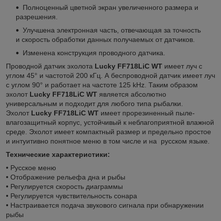
Полноценный цветной экран увеличенного размера и
разрешения.
Улучшена электронная часть, отвечающая за точность
и скорость обработки данных получаемых от датчиков.
Изменена конструкция проводного датчика.
Проводной датчик эхолота
Lucky FF718LiC WT
имеет луч с
углом 45° и частотой 200 кГц. А беспроводной датчик имеет луч
с углом 90° и работает на частоте 125 kHz. Таким образом
эхолот
Lucky FF718LiC WT
является абсолютно
универсальным и подходит для любого типа рыбалки.
Эхолот
Lucky FF718LiC WT
имеет прорезиненный пыле-
влагозащитный корпус, устойчивый к неблагоприятной влажной
среде. Эхолот имеет компактный размер и предельно простое
и интуитивно понятное меню в том числе и на русском языке.
Технические характеристики:
• Русское меню
• Отображение рельефа дна и рыбы
• Регулируется скорость диаграммы
• Регулируется чувствительность сонара
• Настраивается подача звукового сигнала при обнаружении
рыбы