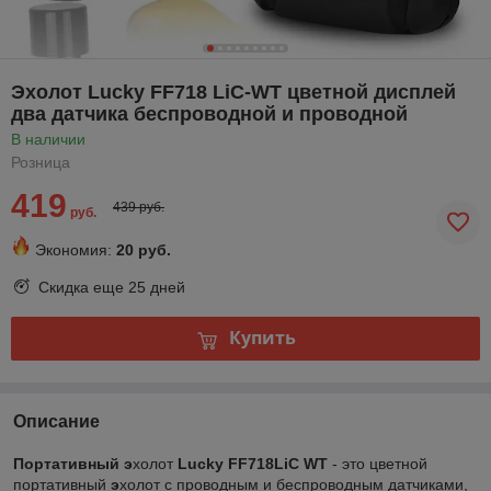
Эхолот Lucky FF718 LiC-WT цветной дисплей
два датчика беспроводной и проводной
В наличии
Розница
419
439 руб.
руб.
Экономия:
20 руб.
Скидка еще
25 дней
Купить
Описание
Портативный э
холот
Lucky FF718LiC WT
- это цветной
портативный
э
холот с проводным и беспроводным датчиками,