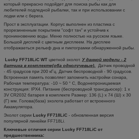
который прекрасно подойдет для поиска рыбы как для
любителей подледной рыбалки, так и при использовании с
лодки или с берега.
Прост в эксплуатации. Корпус выполнен из пластика с
прорезиненным покрытием "софт тач" и устойчив к
проникновению воды. Меню полностью на русском языке.
Большой дисплей с цветным дисплеем. На дисплее
отображаеться рельеф дна и пиктограмки обнаруженной рыбы.
Lucky FF718LiC WT
цветной эхолот.
У данной модели - 2
датчика в комплекте(оба однолучевые).
Датчик проводной
- 45 градусов при 200 кГц. Датчик беспроводной - 90 градусов.
Встроенная память позволяет запомнить настройки сонара,
Рабочая температура: -10 ~ 50 ° C, Водонепроницаемая
конструкция: IPX4. Питание (беспроводной трансдьюсер): 1 х
3V CR2032 батарея в комплекте Размер: 136 (L) х 74 (Ш) х 30
(Г) мм. Голова(база) эхолота работает от встроенного
Аккамулятора.
Эхолот серии
Lucky FF718LiC
-
обновленная версия
популярной линейки FF718Li.
Ключевые отличия серии Lucky FF718LiC от
предшественника: