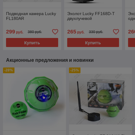
Подводная камера Lucky
Эхолот Lucky FF168D-T
Эхо
FL180AR
двухлучевой
од
299
265
26
380 руб.
330 руб.
руб.
руб.
Купить
Купить
Акционные предложения и новинки
-28%
-25%