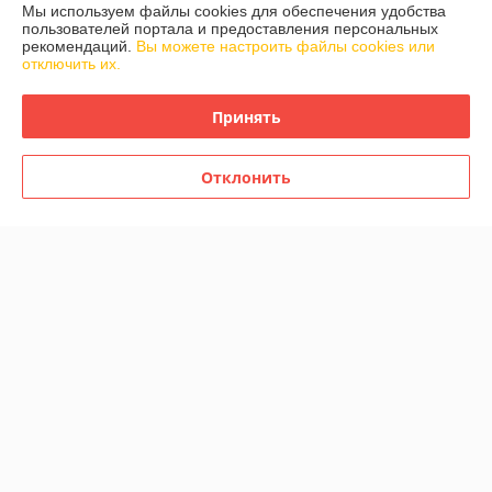
299
299
Мы используем файлы cookies для обеспечения удобства
380 руб.
380 руб.
руб.
руб.
пользователей портала и предоставления персональных
рекомендаций.
Вы можете настроить файлы cookies или
Купить
Купить
отключить их.
Топ продаж
-18%
Принять
Отклонить
Эхолот Lucky FF 718 LiCDLA
Эхолот Lucky FF168D-T
цветной дисплей два
двухлучевой
датчика беспроводной
шарик и проводной
В наличии
В наличии
(двухлучевой)
265
459
330 руб.
559 руб.
руб.
руб.
Купить
Купить