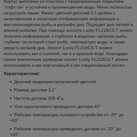
Корпус выполнен из пластика с прорезиненным покрытием
"софт тач" и устойчив к проникновению воды. Меню полностью
на русском языке. Имеет цветной дисплей 3,1 дюйма с
качественным и понятным отображением информации о
местонахождении рыбы и рельефе дна. Подходит для летней и
зимней рыбалки. При помощи эхолота Lucky FL218CS-T можно
получить информацию о глубинах в водоеме, наличии рыбы,
глубине, на которой стоит рыба, температуре воды, а также
увидеть рельеф дна. Эхолот Lucky FL218CS-T можно
использовать как в соленой, так и в пресной воде. Благодаря
своим компактным размерам эхолот Lucky FL218CS-T можно
использовать и как портативный и как стационарный эхолот.
Характеристики:
Дисплей жидкокристаллический цветной
Размер дисплея 3,1“
Частота датчика 200 кГц
Угол однолучевого проводного датчика 45°
Рабочая температура головного устройства от -20° до
+50°
Рабочая температура проводного датчика от -20° до
+50°